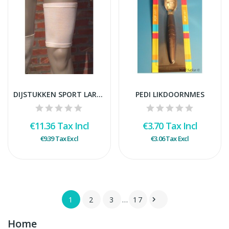
DIJSTUKKEN SPORT LARGE/PAAR
PEDI LIKDOORNMES
€11.36
Tax Incl
€3.70
Tax Incl
€9.39
Tax Excl
€3.06
Tax Excl
1
2
3
…
17

Home