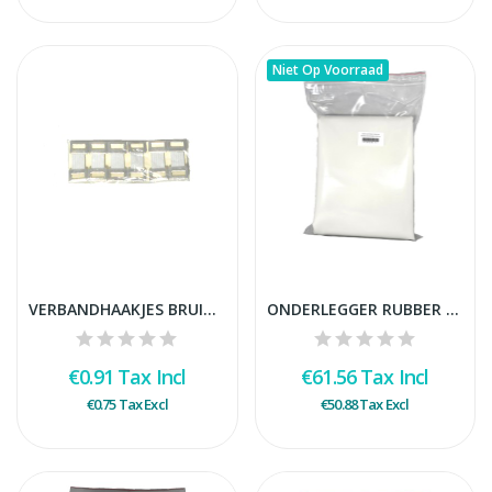
Niet Op Voorraad
VERBANDHAAKJES BRUIN ELASTISCH PER 6
ONDERLEGGER RUBBER 90X200 CM ZONDER LATEX
€0.91
Tax Incl
€61.56
Tax Incl
€0.75
Tax Excl
€50.88
Tax Excl