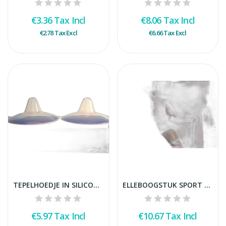
€3.36
Tax Incl
€8.06
Tax Incl
€2.78
Tax Excl
€6.66
Tax Excl
TEPELHOEDJE IN SILICONE / PAAR
ELLEBOOGSTUK SPORT WIT SMALL/PAAR
€5.97
Tax Incl
€10.67
Tax Incl