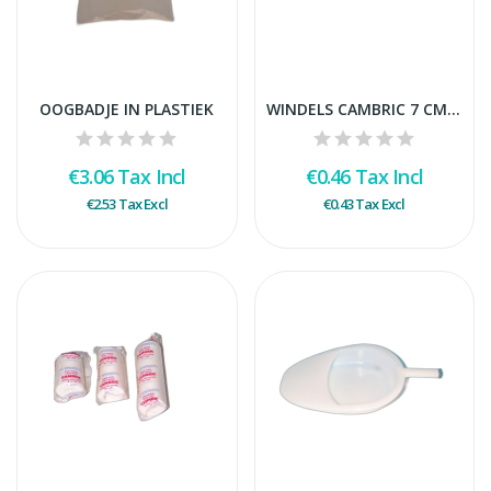
OOGBADJE IN PLASTIEK
WINDELS CAMBRIC 7 CM STUK
€3.06
Tax Incl
€0.46
Tax Incl
€2.53
Tax Excl
€0.43
Tax Excl