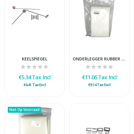
KEELSPIEGEL
ONDERLEGGER RUBBER 45X60 CM ZONDER LATEX
€5.34
Tax Incl
€11.06
Tax Incl
€4.41
Tax Excl
€9.14
Tax Excl
Niet Op Voorraad