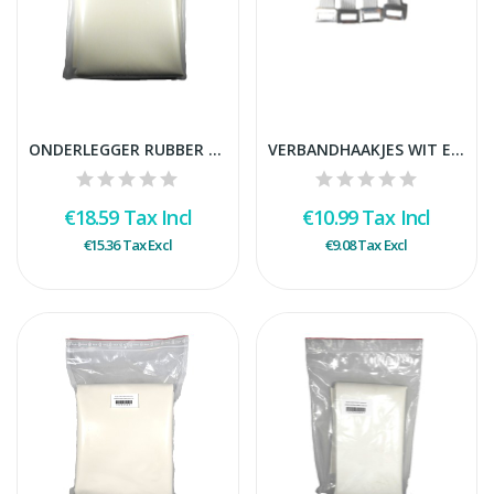
ONDERLEGGER RUBBER 60X90 CM ZONDER LATEX
VERBANDHAAKJES WIT ELASTISCH PER 100
€18.59
Tax Incl
€10.99
Tax Incl
€15.36
Tax Excl
€9.08
Tax Excl