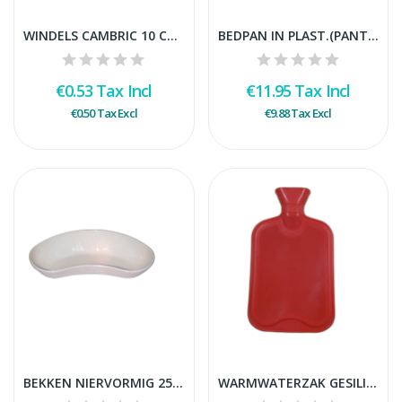
WINDELS CAMBRIC 10 CM STUK
BEDPAN IN PLAST.(PANTOFFELMODEL - ZONDER DEKSEL)
€0.53
Tax Incl
€11.95
Tax Incl
€0.50
Tax Excl
€9.88
Tax Excl
BEKKEN NIERVORMIG 25 CM IN WIT PLASTIEK
WARMWATERZAK GESILICONEERD 2L