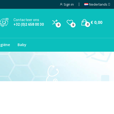
Sign in
Nederlands
Contacteer ons
€ 0,00
0
+32 (0)2 658 00 30
0
0
giëne
Baby