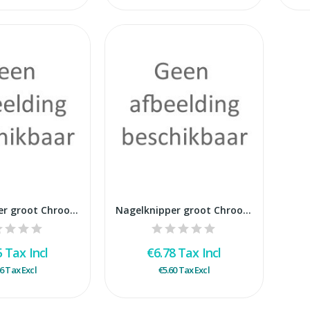
Nagelknipper groot Chroom mat Credo - hol blister
Nagelknipper groot Chroom mat Credo - hol bulk
5
Tax Incl
€6.78
Tax Incl
16
Tax Excl
€5.60
Tax Excl