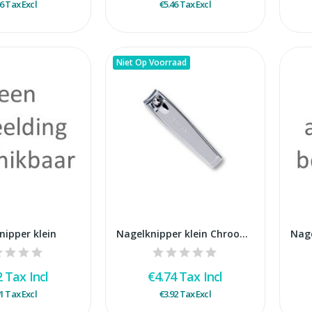
16
Tax Excl
€5.46
Tax Excl
Niet Op Voorraad
nipper klein
Nagelknipper klein Chroom Mat hol Credo - vrac
2
Tax Incl
€4.74
Tax Incl
91
Tax Excl
€3.92
Tax Excl