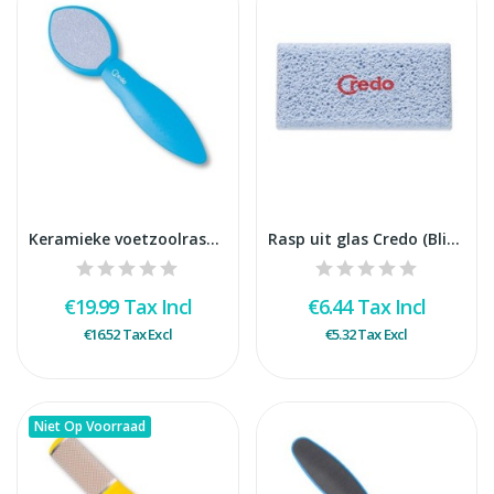
Keramieke voetzoolrasp Blister
Rasp uit glas Credo (Blister/Display)
€19.99
Tax Incl
€6.44
Tax Incl
€16.52
Tax Excl
€5.32
Tax Excl
Niet Op Voorraad