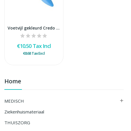
Voetvijl gekleurd Credo bulk
€10.50
Tax Incl
€8.68
Tax Excl
Home
MEDISCH

Ziekenhuismateriaal
THUISZORG