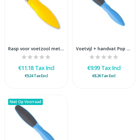
Rasp voor voetzool metaal Blister
Voetvijl + handvat Pop Art Blister
€11.18
Tax Incl
€9.99
Tax Incl
€9.24
Tax Excl
€8.26
Tax Excl
Niet Op Voorraad