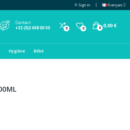
Sign in
Français
Contact
0,00 €
0
+32 (0)2 658 00 30
0
0
Hygiène
Bébé
00ML