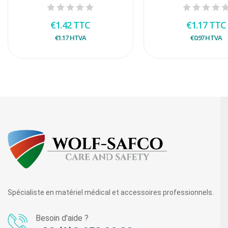
€1.42
TTC
€1.17
TTC
€1.17
HTVA
€0.97
HTVA
Spécialiste en matériel médical et accessoires professionnels.
Besoin d'aide ?