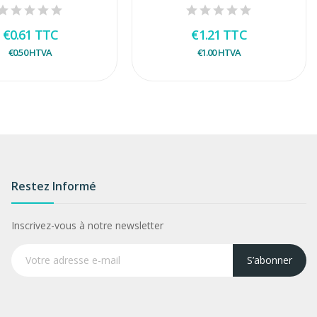
€0.61
TTC
€1.21
TTC
€0.50
HTVA
€1.00
HTVA
Restez Informé
Inscrivez-vous à notre newsletter
S’abonner