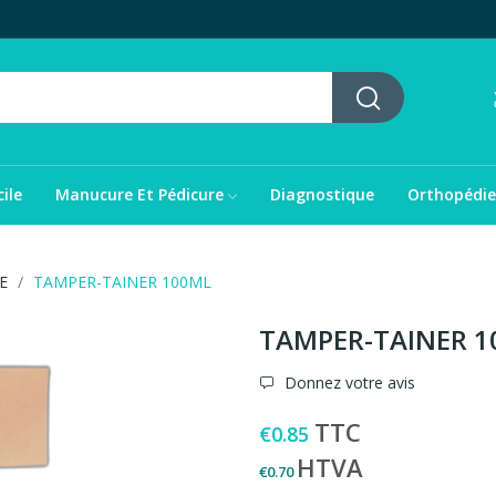
ile
Manucure Et Pédicure
Diagnostique
Orthopédie
E
TAMPER-TAINER 100ML
TAMPER-TAINER 1
Donnez votre avis
TTC
€0.85
HTVA
€0.70