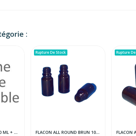
égorie :
Rupture De Stock
Rupture De
FLACON PET BRUN 250 ML + CAPS ASTRA
FLACON ALL ROUND BRUN 10 ML