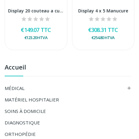
Display 20 couteau a cuticule pop art
Display 4 x 5 Manucure
€149.07
TTC
€308.31
TTC
€123.20
HTVA
€254.80
HTVA
Accueil
MÉDICAL

MATÉRIEL HOSPITALIER
SOINS À DOMICILE
DIAGNOSTIQUE
ORTHOPÉDIE