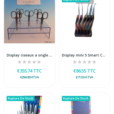
Display ciseaux a ongle INOX design
Display mini 5 Smart Cutter
€355.74
TTC
€86.55
TTC
€294.00
HTVA
€71.53
HTVA
Rupture De Stock
Rupture De Stock