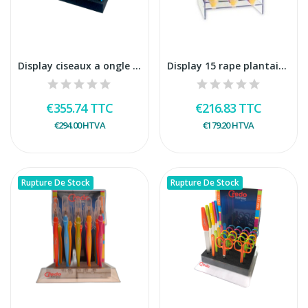
Display ciseaux a ongle Pop Art
Display 15 rape plantaire popart
€355.74
TTC
€216.83
TTC
€294.00
HTVA
€179.20
HTVA
Rupture De Stock
Rupture De Stock