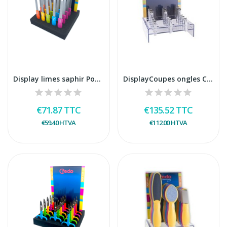
Display limes saphir Pop art retractable
DisplayCoupes ongles Credo 10 petits - 10 grands
€71.87
TTC
€135.52
TTC
€59.40
HTVA
€112.00
HTVA