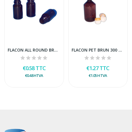
FLACON ALL ROUND BRUN 5 ML
FLACON PET BRUN 300 ML + CAPS ASTRA
€0.58
TTC
€1.27
TTC
€0.48
HTVA
€1.05
HTVA