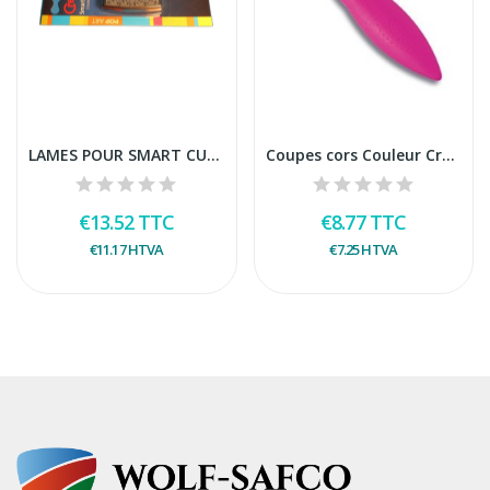
LAMES POUR SMART CUTTER
Coupes cors Couleur Credo Vrac
€13.52
TTC
€8.77
TTC
€11.17
HTVA
€7.25
HTVA