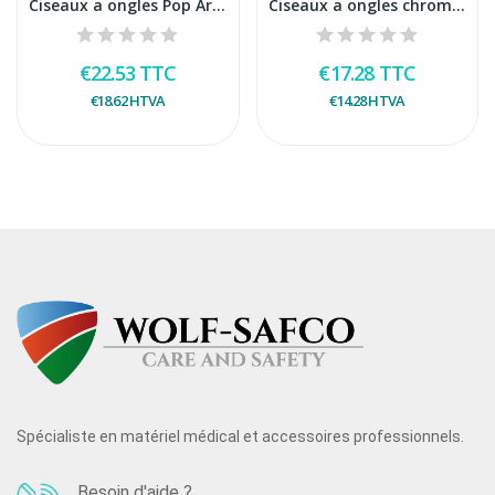
Ciseaux a ongles Pop Art Courbe blister
Ciseaux a ongles chrome courbes blister
€22.53
TTC
€17.28
TTC
€18.62
HTVA
€14.28
HTVA
Spécialiste en matériel médical et accessoires professionnels.
Besoin d'aide ?